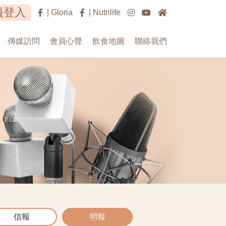
員登入
| Gloria
| Nutrilife
傳媒訪問
會員心聲
飲食地圖
聯絡我們
信報
明報