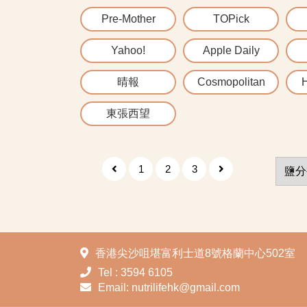
Pre-Mother
TOPick
Yahoo!
Apple Daily
晴報
Cosmopolitan
H
東張西望
1
2
3
香港尖沙咀堪富利士道8號格蘭中心502室
Tel : 3594 6105
Email: nutrilifehk@gmail.com