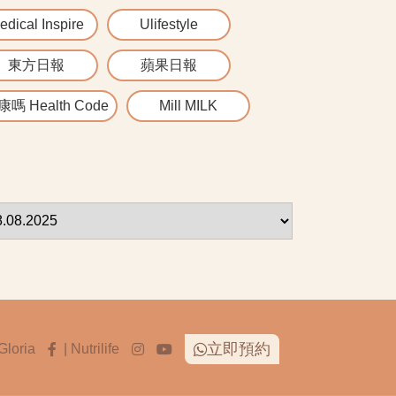
edical Inspire
Ulifestyle
東方日報
蘋果日報
嗎 Health Code
Mill MILK
立即預約
Gloria
| Nutrilife